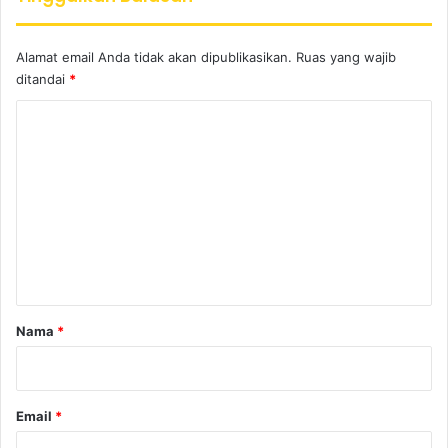
Alamat email Anda tidak akan dipublikasikan.
Ruas yang wajib
ditandai
*
K
o
m
e
n
t
a
r
Nama
*
*
Email
*