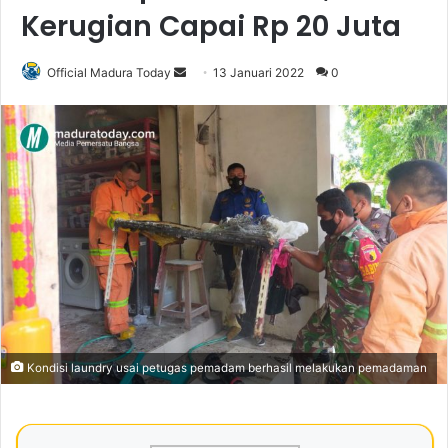
Kerugian Capai Rp 20 Juta
Official Madura Today
S
13 Januari 2022
0
e
n
d
a
n
e
m
a
i
l
Kondisi laundry usai petugas pemadam berhasil melakukan pemadaman