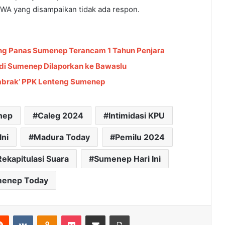
n WA yang disampaikan tidak ada respon.
eng Panas Sumenep Terancam 1 Tahun Penjara
di Sumenep Dilaporkan ke Bawaslu
Labrak’ PPK Lenteng Sumenep
nep
Caleg 2024
Intimidasi KPU
Ini
Madura Today
Pemilu 2024
Rekapitulasi Suara
Sumenep Hari Ini
enep Today
Reddit
VKontakte
Odnoklassniki
Pocket
Share via Email
Cetak