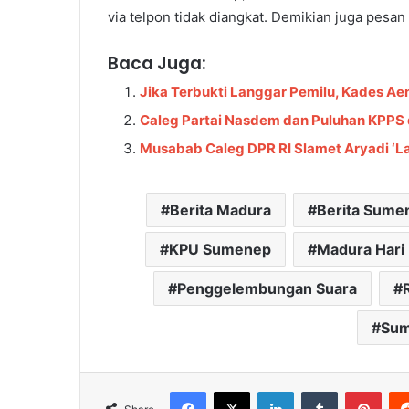
via telpon tidak diangkat. Demikian juga pesa
Baca Juga:
Jika Terbukti Langgar Pemilu, Kades A
Caleg Partai Nasdem dan Puluhan KPPS 
Musabab Caleg DPR RI Slamet Aryadi ‘
Berita Madura
Berita Sume
KPU Sumenep
Madura Hari 
Penggelembungan Suara
Sum
Facebook
X
LinkedIn
Tumblr
Pinterest