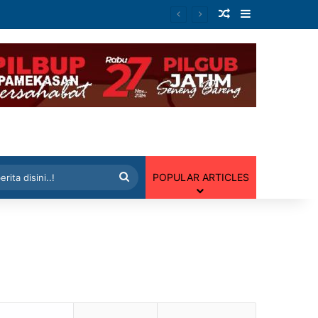
Artikel Random
Sidebar
 Random
Cari
POPULAR ARTICLES
berita
disini..!