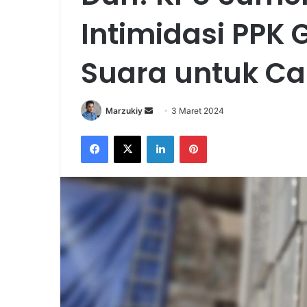
Intimidasi PPK
Suara untuk Ca
Marzukiy
S
3 Maret 2024
e
Facebook
X
LinkedIn
Pinterest
n
d
a
n
e
m
a
i
l