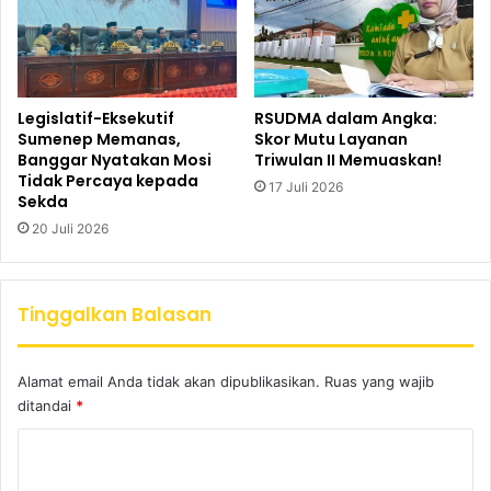
Legislatif-Eksekutif
RSUDMA dalam Angka:
Sumenep Memanas,
Skor Mutu Layanan
Banggar Nyatakan Mosi
Triwulan II Memuaskan!
Tidak Percaya kepada
17 Juli 2026
Sekda
20 Juli 2026
Tinggalkan Balasan
Alamat email Anda tidak akan dipublikasikan.
Ruas yang wajib
ditandai
*
K
o