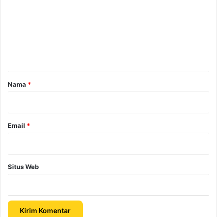
m
e
n
t
a
r
Nama
*
*
Email
*
Situs Web