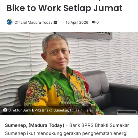
Bike to Work Setiap Jumat
Official Madura Today
S
15 April 2026
0
e
n
d
a
n
e
m
a
i
l
Direktur Bank BPRS Bhakti Sumekar, H. Hairil Fajar
Sumenep, (Madura Today)
– Bank BPRS Bhakti Sumekar
Sumenep ikut mendukung gerakan penghematan energi