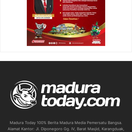
Madura Today 100% Berita Madura Media Pemersatu Bangsa.
Alamat Kantor: Jl. Diponegoro Gg. IV, Barat Masjid, Karangduak,