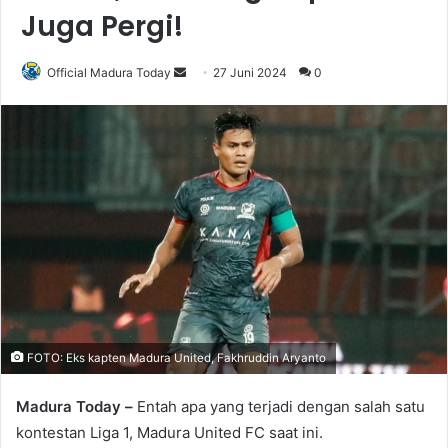
Juga Pergi!
Official Madura Today
S
27 Juni 2024
0
e
n
d
a
n
e
m
a
i
l
FOTO: Eks kapten Madura United, Fakhruddin Aryanto
Madura Today –
Entah apa yang terjadi dengan salah satu
kontestan Liga 1, Madura United FC saat ini.