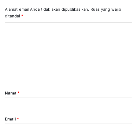
Alamat email Anda tidak akan dipublikasikan.
Ruas yang wajib
ditandai
*
K
o
m
e
n
t
a
r
Nama
*
*
Email
*