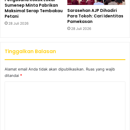
Sumenep Minta Pabrikan
Sarasehan AJP Dihadiri
Maksimal Serap Tembakau
Para Tokoh: Cari Identitas
Petani
Pamekasan
28 Juli 2026
28 Juli 2026
Tinggalkan Balasan
Alamat email Anda tidak akan dipublikasikan.
Ruas yang wajib
ditandai
*
K
o
m
e
n
t