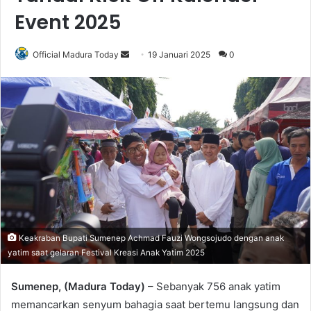
Event 2025
Official Madura Today
S
19 Januari 2025
0
e
n
d
a
n
e
m
a
i
l
Keakraban Bupati Sumenep Achmad Fauzi Wongsojudo dengan anak
yatim saat gelaran Festival Kreasi Anak Yatim 2025
Sumenep, (Madura Today)
– Sebanyak 756 anak yatim
memancarkan senyum bahagia saat bertemu langsung dan