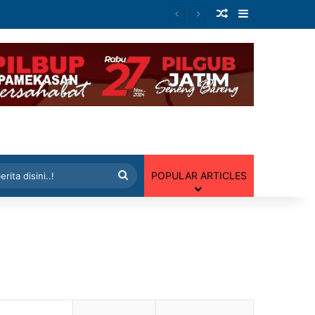
Artikel Random
Sidebar
 Random
Cari
POPULAR ARTICLES
berita
disini..!