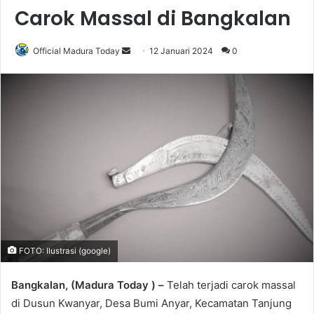
Carok Massal di Bangkalan
Official Madura Today
S
12 Januari 2024
0
e
n
d
a
n
e
m
a
i
l
FOTO: Ilustrasi (google)
Bangkalan, (Madura Today ) –
Telah terjadi carok massal
di Dusun Kwanyar, Desa Bumi Anyar, Kecamatan Tanjung