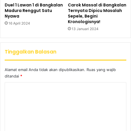
Duel 1 Lawan 1 di Bangkalan
Carok Massal di Bangkalan
Madura Renggut Satu
Ternyata Dipicu Masalah
Nyawa
Sepele, Begini
Kronologisnya!
16 April 2024
13 Januari 2024
Tinggalkan Balasan
Alamat email Anda tidak akan dipublikasikan.
Ruas yang wajib
ditandai
*
K
o
m
e
n
t