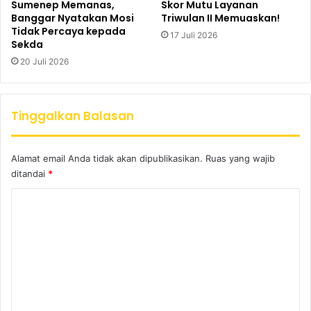
Sumenep Memanas,
Skor Mutu Layanan
Banggar Nyatakan Mosi
Triwulan II Memuaskan!
Tidak Percaya kepada
17 Juli 2026
Sekda
20 Juli 2026
Tinggalkan Balasan
Alamat email Anda tidak akan dipublikasikan.
Ruas yang wajib
ditandai
*
K
o
m
e
n
t