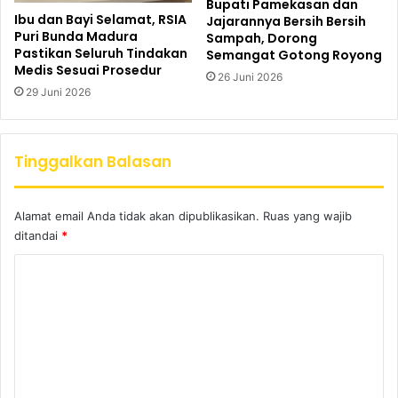
Bupati Pamekasan dan
Ibu dan Bayi Selamat, RSIA
Jajarannya Bersih Bersih
Puri Bunda Madura
Sampah, Dorong
Pastikan Seluruh Tindakan
Semangat Gotong Royong
Medis Sesuai Prosedur
26 Juni 2026
29 Juni 2026
Tinggalkan Balasan
Alamat email Anda tidak akan dipublikasikan.
Ruas yang wajib
ditandai
*
K
o
m
e
n