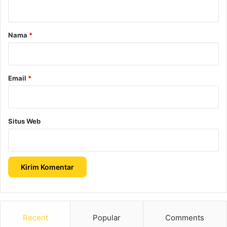
t
a
r
Nama
*
*
Email
*
Situs Web
Recent
Popular
Comments