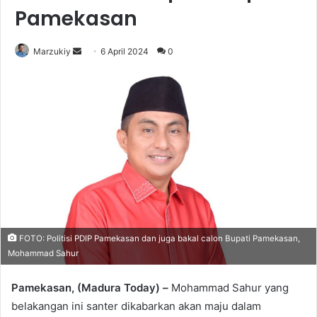
Pamekasan
Marzukiy
S
6 April 2024
0
e
n
d
a
n
e
m
a
i
l
FOTO: Politisi PDIP Pamekasan dan juga bakal calon Bupati Pamekasan,
Mohammad Sahur
Pamekasan, (Madura Today) –
Mohammad Sahur yang
belakangan ini santer dikabarkan akan maju dalam