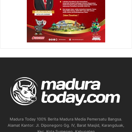
Madura Today 100% Berita Madura Media Pemersatu Bangsa.
Alamat Kantor: Jl. Diponegoro Gg. IV, Barat Masjid, Karangduak,
Kec. Kota Sumenep, Kabupaten