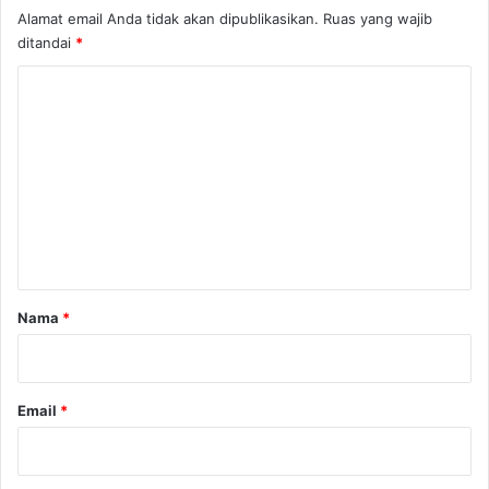
Alamat email Anda tidak akan dipublikasikan.
Ruas yang wajib
ditandai
*
K
o
m
e
n
t
a
r
Nama
*
*
Email
*