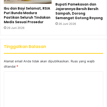
Bupati Pamekasan dan
Ibu dan Bayi Selamat, RSIA
Jajarannya Bersih Bersih
Puri Bunda Madura
Sampah, Dorong
Pastikan Seluruh Tindakan
Semangat Gotong Royong
Medis Sesuai Prosedur
26 Juni 2026
29 Juni 2026
Tinggalkan Balasan
Alamat email Anda tidak akan dipublikasikan.
Ruas yang wajib
ditandai
*
K
o
m
e
n