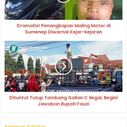
Dramatis! Penangkapan Maling Motor di
Sumenep Diwarnai Kejar-kejaran
Dituntut Tutup Tambang Galian C Ilegal, Begini
Jawaban Bupati Fauzi
Related Articles