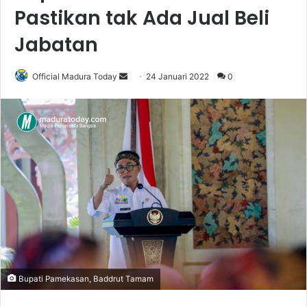
Pastikan tak Ada Jual Beli
Jabatan
Official Madura Today
S
24 Januari 2022
0
e
n
d
a
n
e
m
a
i
l
Bupati Pamekasan, Baddrut Tamam