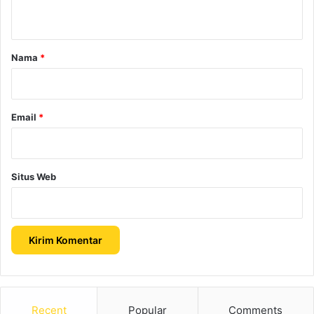
t
a
r
Nama
*
*
Email
*
Situs Web
Recent
Popular
Comments