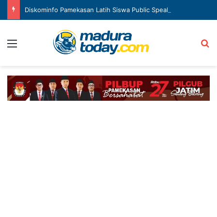
Diskominfo Pamekasan Latih Siswa Public Speaking dan Konten Publik
Menu
Ca