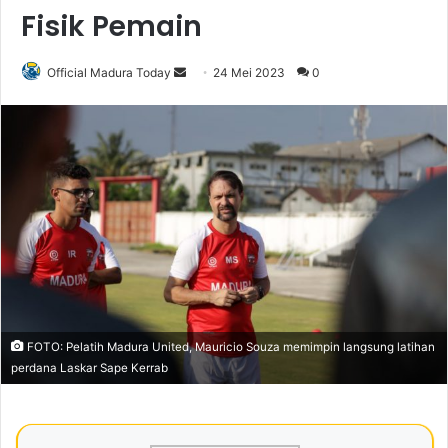
Fisik Pemain
Official Madura Today
S
24 Mei 2023
0
e
n
d
a
n
e
m
a
i
l
FOTO: Pelatih Madura United, Mauricio Souza memimpin langsung latihan
perdana Laskar Sape Kerrab