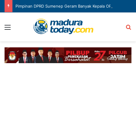
Pimpinan DPRD Sumenep Geram Banyak Kepala OPD Mangkir Rapat
Menu
Ca