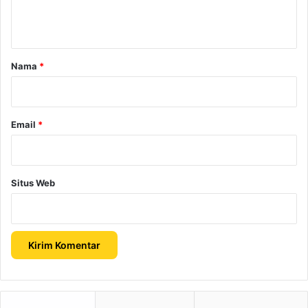
t
a
r
Nama
*
*
Email
*
Situs Web