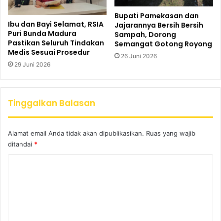
Bupati Pamekasan dan
Ibu dan Bayi Selamat, RSIA
Jajarannya Bersih Bersih
Puri Bunda Madura
Sampah, Dorong
Pastikan Seluruh Tindakan
Semangat Gotong Royong
Medis Sesuai Prosedur
26 Juni 2026
29 Juni 2026
Tinggalkan Balasan
Alamat email Anda tidak akan dipublikasikan.
Ruas yang wajib
ditandai
*
K
o
m
e
n