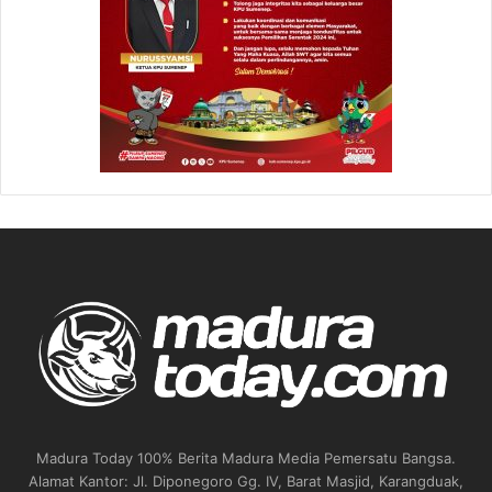
Madura Today 100% Berita Madura Media Pemersatu Bangsa.
Alamat Kantor: Jl. Diponegoro Gg. IV, Barat Masjid, Karangduak,