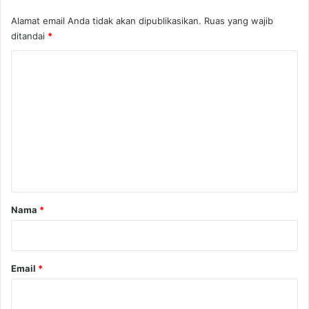
Alamat email Anda tidak akan dipublikasikan.
Ruas yang wajib
ditandai
*
K
o
m
e
n
t
a
r
Nama
*
*
Email
*