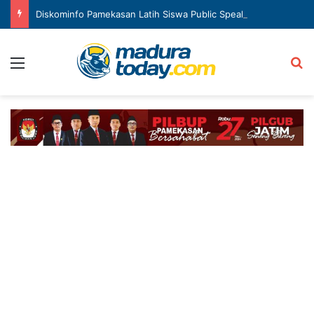
Diskominfo Pamekasan Latih Siswa Public Speaking dan Konten Publik
Menu
Ca