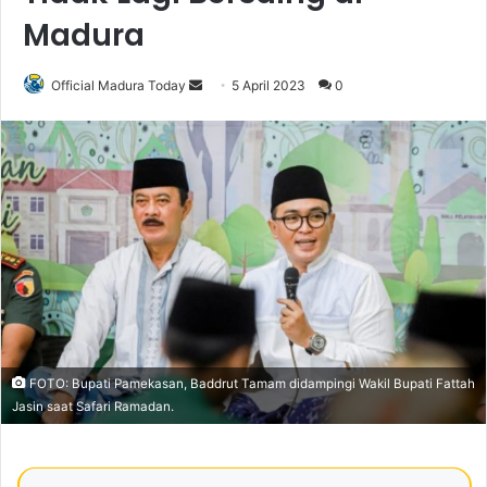
Madura
Official Madura Today
S
5 April 2023
0
e
n
d
a
n
e
m
a
i
l
FOTO: Bupati Pamekasan, Baddrut Tamam didampingi Wakil Bupati Fattah
Jasin saat Safari Ramadan.