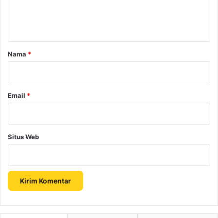
n
t
a
r
Nama
*
*
Email
*
Situs Web