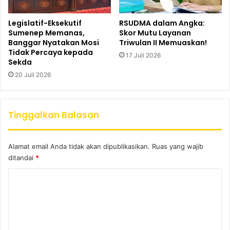
Legislatif-Eksekutif
RSUDMA dalam Angka:
Sumenep Memanas,
Skor Mutu Layanan
Banggar Nyatakan Mosi
Triwulan II Memuaskan!
Tidak Percaya kepada
17 Juli 2026
Sekda
20 Juli 2026
Tinggalkan Balasan
Alamat email Anda tidak akan dipublikasikan.
Ruas yang wajib
ditandai
*
K
o
m
e