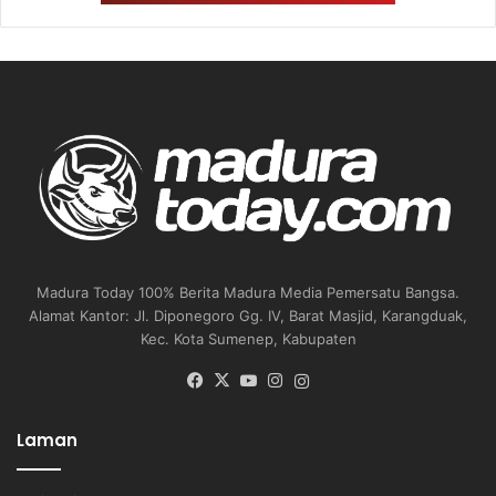
Madura Today 100% Berita Madura Media Pemersatu Bangsa.
Alamat Kantor: Jl. Diponegoro Gg. IV, Barat Masjid, Karangduak,
Kec. Kota Sumenep, Kabupaten
Facebook
X
YouTube
Instagram
Instagram
Laman