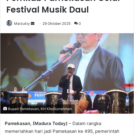
Festival Musik Daul
Marzukiy
S
29 Oktober 2025
0
e
n
d
a
n
e
m
a
i
l
Bupati Pamekasan, KH Kholilurrahman
Pamekasan, (Madura Today)
– Dalam rangka
memeriahkan hari jadi Pamekasan ke 495, pemerintah