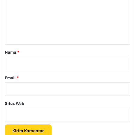
m
e
n
t
a
r
Nama
*
*
Email
*
Situs Web