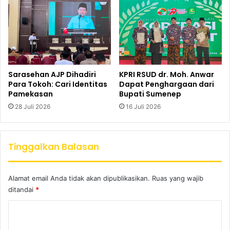
Sarasehan AJP Dihadiri
KPRI RSUD dr. Moh. Anwar
Para Tokoh: Cari Identitas
Dapat Penghargaan dari
Pamekasan
Bupati Sumenep
28 Juli 2026
16 Juli 2026
Tinggalkan Balasan
Alamat email Anda tidak akan dipublikasikan.
Ruas yang wajib
ditandai
*
K
o