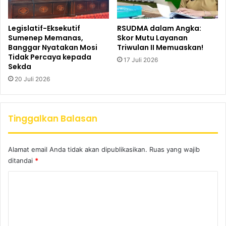
Legislatif-Eksekutif
RSUDMA dalam Angka:
Sumenep Memanas,
Skor Mutu Layanan
Banggar Nyatakan Mosi
Triwulan II Memuaskan!
Tidak Percaya kepada
17 Juli 2026
Sekda
20 Juli 2026
Tinggalkan Balasan
Alamat email Anda tidak akan dipublikasikan.
Ruas yang wajib
ditandai
*
K
o
m
e