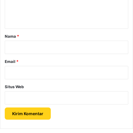
n
t
a
r
Nama
*
*
Email
*
Situs Web