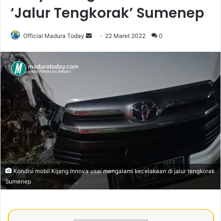
‘Jalur Tengkorak’ Sumenep
Official Madura Today
S
22 Maret 2022
0
e
n
d
a
n
e
m
a
i
l
Kondisi mobil Kijang Innova usai mengalami kecelakaan di jalur tengkorak
Sumenep