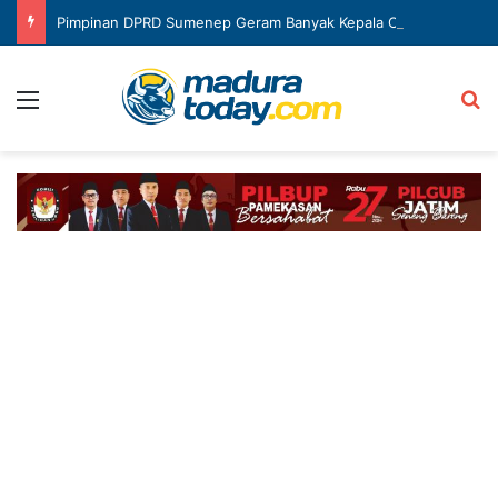
Pimpinan DPRD Sumenep Geram Banyak Kepala OPD Mangkir Rapat
Menu
Ca