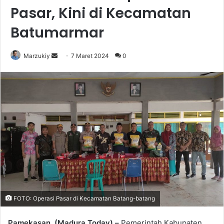
Pasar, Kini di Kecamatan
Batumarmar
Marzukiy
S
7 Maret 2024
0
e
n
d
a
n
e
m
a
i
l
FOTO: Operasi Pasar di Kecamatan Batang-batang
Pamekasan, (Madura Today) –
Pemerintah Kabupaten