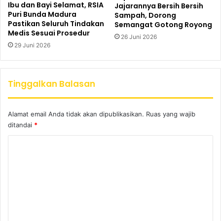
Ibu dan Bayi Selamat, RSIA
Jajarannya Bersih Bersih
Puri Bunda Madura
Sampah, Dorong
Pastikan Seluruh Tindakan
Semangat Gotong Royong
Medis Sesuai Prosedur
26 Juni 2026
29 Juni 2026
Tinggalkan Balasan
Alamat email Anda tidak akan dipublikasikan.
Ruas yang wajib
ditandai
*
K
o
m
e
n
t