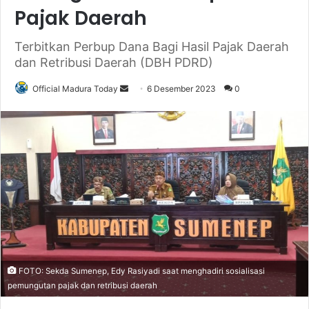
Pajak Daerah
Terbitkan Perbup Dana Bagi Hasil Pajak Daerah
dan Retribusi Daerah (DBH PDRD)
Official Madura Today
S
6 Desember 2023
0
e
n
d
a
n
e
m
a
i
l
FOTO: Sekda Sumenep, Edy Rasiyadi saat menghadiri sosialisasi
pemungutan pajak dan retribusi daerah