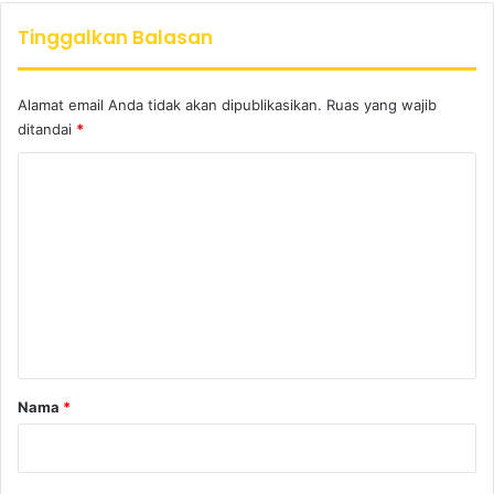
Tinggalkan Balasan
Alamat email Anda tidak akan dipublikasikan.
Ruas yang wajib
ditandai
*
K
o
m
e
n
t
a
r
Nama
*
*