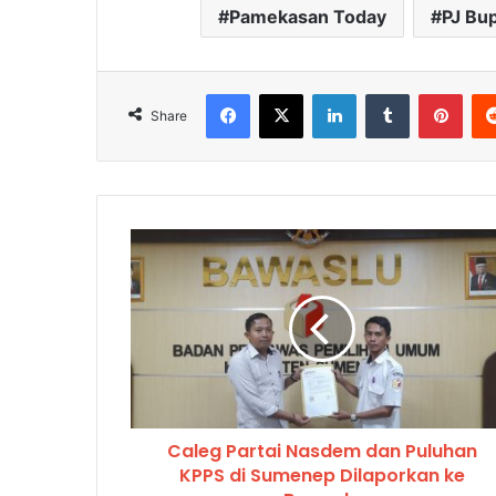
Pamekasan Today
PJ Bu
Facebook
X
LinkedIn
Tumblr
Pinterest
Share
Caleg Partai Nasdem dan Puluhan
KPPS di Sumenep Dilaporkan ke