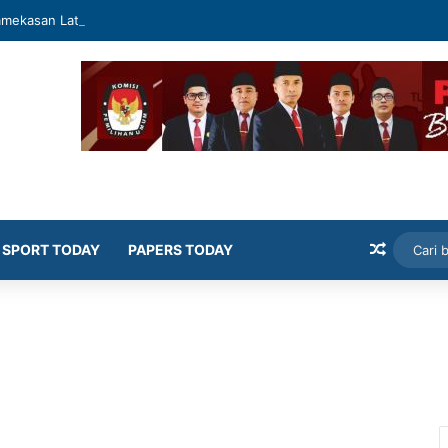
mekasan Latih Siswa Public Speaking dan Konten Publik
Artikel
SPORT TODAY
PAPERS TODAY