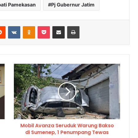
pati Pamekasan
Pj Gubernur Jatim
Reddit
VKontakte
Odnoklassniki
Pocket
Share via Email
Cetak
Mobil Avanza Seruduk Warung Bakso
di Sumenep, 1 Penumpang Tewas