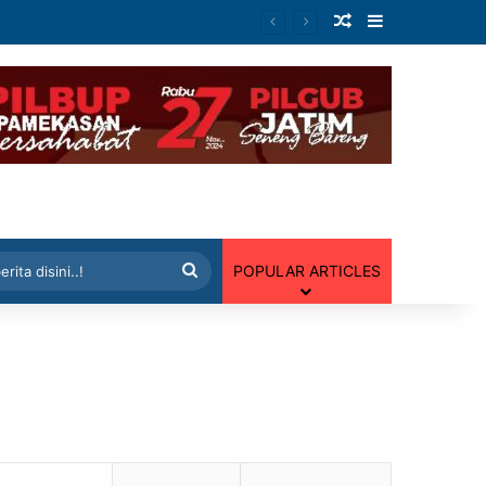
Artikel Random
Sidebar
 Random
Cari
POPULAR ARTICLES
berita
disini..!