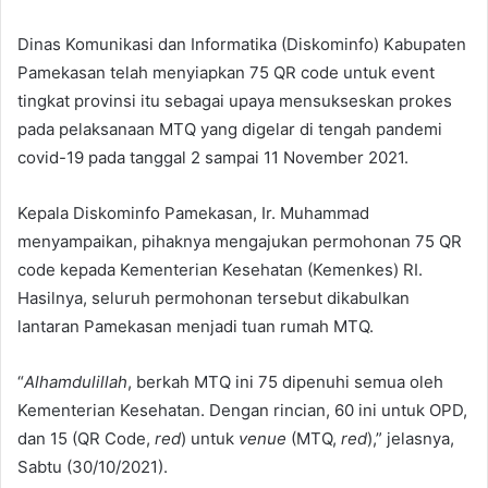
Dinas Komunikasi dan Informatika (Diskominfo) Kabupaten
Pamekasan telah menyiapkan 75 QR code untuk event
tingkat provinsi itu sebagai upaya mensukseskan prokes
pada pelaksanaan MTQ yang digelar di tengah pandemi
covid-19 pada tanggal 2 sampai 11 November 2021.
Kepala Diskominfo Pamekasan, Ir. Muhammad
menyampaikan, pihaknya mengajukan permohonan 75 QR
code kepada Kementerian Kesehatan (Kemenkes) RI.
Hasilnya, seluruh permohonan tersebut dikabulkan
lantaran Pamekasan menjadi tuan rumah MTQ.
“
Alhamdulillah
, berkah MTQ ini 75 dipenuhi semua oleh
Kementerian Kesehatan. Dengan rincian, 60 ini untuk OPD,
dan 15 (QR Code,
red
) untuk
venue
(MTQ,
red
),” jelasnya,
Sabtu (30/10/2021).