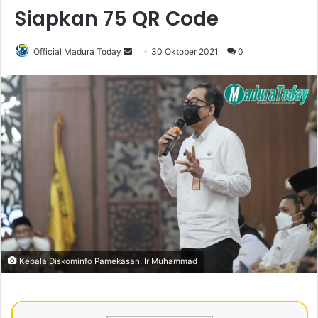
Siapkan 75 QR Code
Official Madura Today
S
30 Oktober 2021
0
e
n
d
a
n
e
m
a
i
l
Kepala Diskominfo Pamekasan, Ir Muhammad