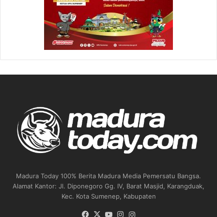
Madura Today 100% Berita Madura Media Pemersatu Bangsa.
Alamat Kantor: Jl. Diponegoro Gg. IV, Barat Masjid, Karangduak,
Kec. Kota Sumenep, Kabupaten
Facebook
X
YouTube
Instagram
Instagram