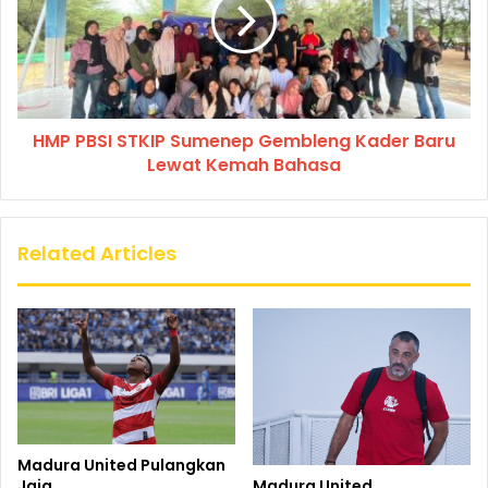
HMP PBSI STKIP Sumenep Gembleng Kader Baru
Lewat Kemah Bahasa
Related Articles
Madura United Pulangkan
Jaja
Madura United