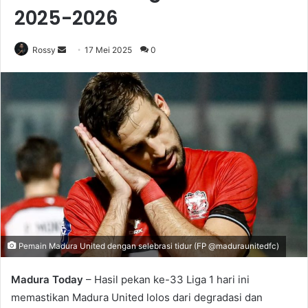
2025-2026
Rossy
S
17 Mei 2025
0
e
n
d
a
n
e
m
a
i
l
Pemain Madura United dengan selebrasi tidur (FP @maduraunitedfc)
Madura Today
– Hasil pekan ke-33 Liga 1 hari ini
memastikan Madura United lolos dari degradasi dan