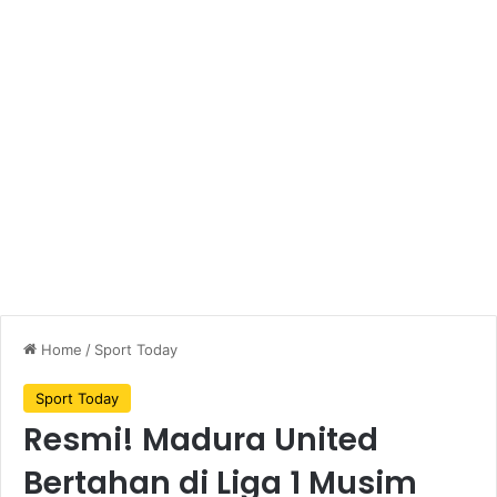
Home
/
Sport Today
Sport Today
Resmi! Madura United
Bertahan di Liga 1 Musim