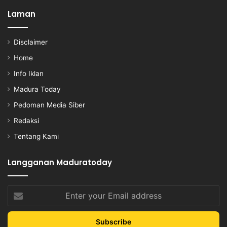
Laman
Disclaimer
Home
Info Iklan
Madura Today
Pedoman Media Siber
Redaksi
Tentang Kami
Langganan Maduratoday
Enter
your
Email
address