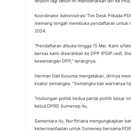
terpilih lagi tahun ini mendaftarkan diri ke PKB
Koordinator Administrasi Tim Desk Pilkada P
memang tengah membuka pendaftaran untuk me
2024.
“Pendaftaran dibuka hingga 15 Mei. Kami sifa
berkas kami diserahkan ke DPP (PDIP.
red
). S
kewenangan DPP,” terangnya.
Herman Dali Kusuma mengatakan, dirinya men
koalisi semangka. “Semangka kan warnanya hij
“Hubungan politik kedua partai politik besar in
ketua DPRD Sumenep itu.
Sementara itu, Nurfitriana mengungkapkan bah
kebermanfaatan untuk Sumenep bersama PDIP. “