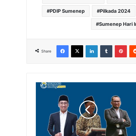
PDIP Sumenep
Pilkada 2024
Sumenep Hari I
Facebook
X
LinkedIn
Tumblr
Pinterest
Share