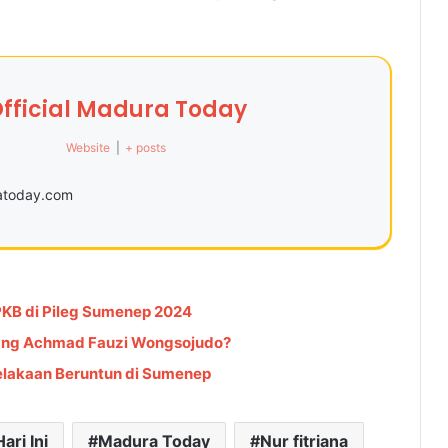
fficial Madura Today
Website
|
+ posts
ratoday.com
 PKB di Pileg Sumenep 2024
ang Achmad Fauzi Wongsojudo?
celakaan Beruntun di Sumenep
ari Ini
Madura Today
Nur fitriana