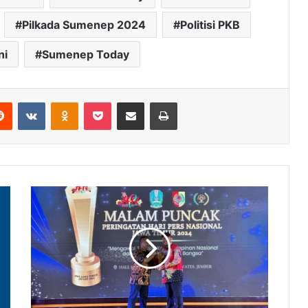
Pilkada Sumenep 2024
Politisi PKB
ni
Sumenep Today
Reddit
VKontakte
Odnoklassniki
Pocket
Share via Email
Cetak