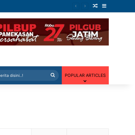
Artikel Random
Sidebar
 Random
Cari
POPULAR ARTICLES
berita
disini..!