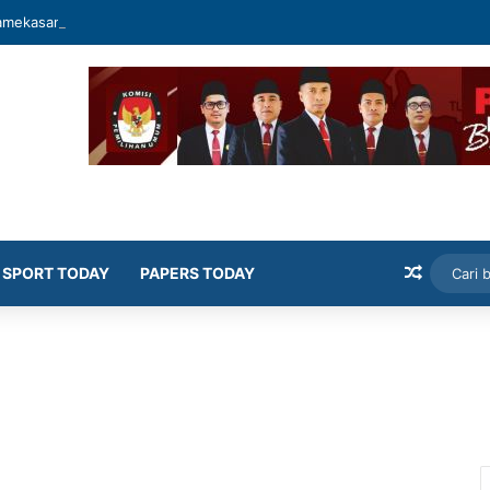
mekasan Latih Siswa Public Speaking dan Konten Publik
Artikel
SPORT TODAY
PAPERS TODAY