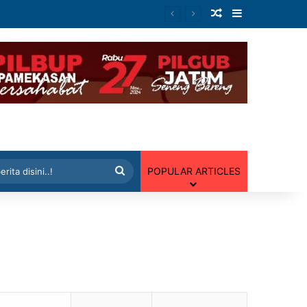
Artikel Random
Sidebar
 Random
Cari
POPULAR ARTICLES
berita
disini..!