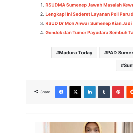
RSUDMA Sumenep Jawab Masalah Kewanit
Lengkap! Ini Sederet Layanan Poli Par
RSUD Dr Moh Anwar Sumenep Kian Jadi 
Gondok dan Tumor Payudara Sembuh Ta
Madura Today
PAD Sume
Sum
Facebook
X
LinkedIn
Tumblr
Pinterest
Share