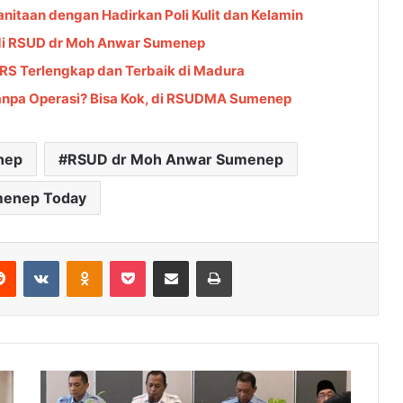
aan dengan Hadirkan Poli Kulit dan Kelamin
u di RSUD dr Moh Anwar Sumenep
RS Terlengkap dan Terbaik di Madura
npa Operasi? Bisa Kok, di RSUDMA Sumenep
nep
RSUD dr Moh Anwar Sumenep
enep Today
Reddit
VKontakte
Odnoklassniki
Pocket
Share via Email
Cetak