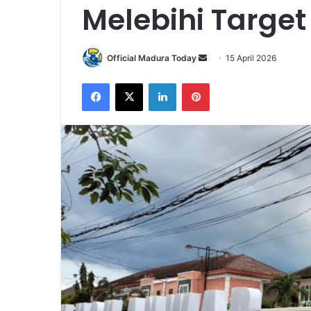
Melebihi Target
Official Madura Today
S
15 April 2026
e
Facebook
X
LinkedIn
Pinterest
n
d
a
n
e
m
a
i
l