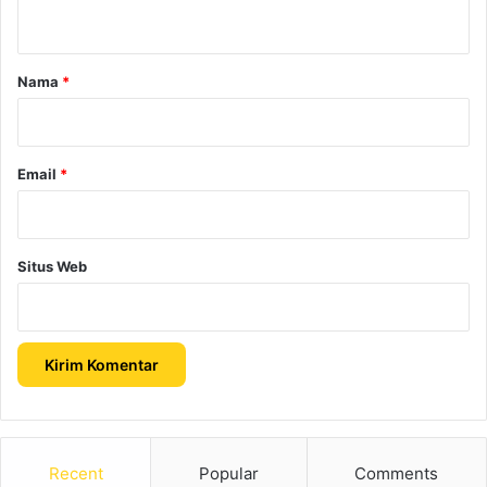
t
a
r
Nama
*
*
Email
*
Situs Web
Recent
Popular
Comments