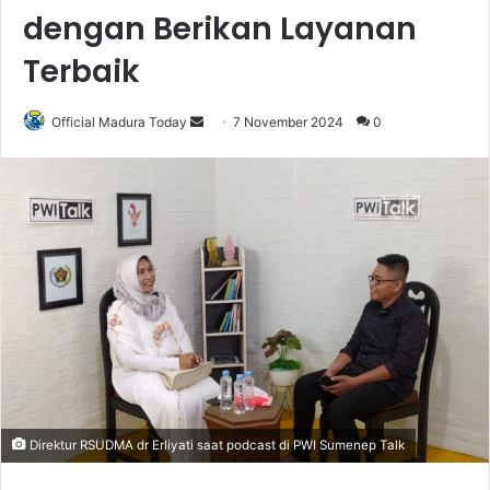
dengan Berikan Layanan
Terbaik
Official Madura Today
S
7 November 2024
0
e
n
d
a
n
e
m
a
i
l
Direktur RSUDMA dr Erliyati saat podcast di PWI Sumenep Talk