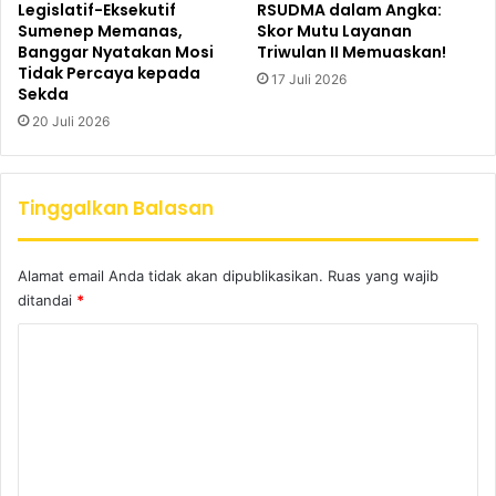
Legislatif-Eksekutif
RSUDMA dalam Angka:
Sumenep Memanas,
Skor Mutu Layanan
Banggar Nyatakan Mosi
Triwulan II Memuaskan!
Tidak Percaya kepada
17 Juli 2026
Sekda
20 Juli 2026
Tinggalkan Balasan
Alamat email Anda tidak akan dipublikasikan.
Ruas yang wajib
ditandai
*
K
o
m
e
n