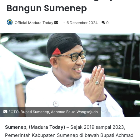
Bangun Sumenep
Official Madura Today
S
6 Desember 2024
0
e
n
d
a
n
e
m
a
i
l
FOTO: Bupati Sumenep, Achmad Fauzi Wongsojudo
Sumenep, (Madura Today) –
Sejak 2019 sampai 2023,
Pemerintah Kabupaten Sumenep di bawah Bupati Achmad