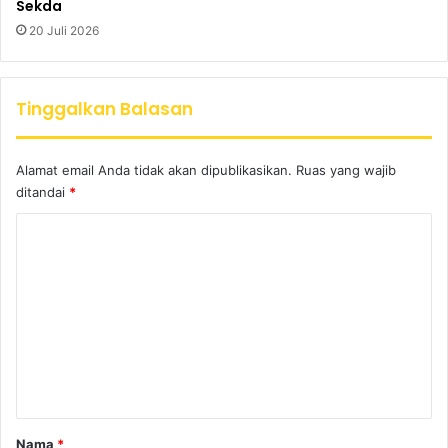
Sekda
20 Juli 2026
Tinggalkan Balasan
Alamat email Anda tidak akan dipublikasikan.
Ruas yang wajib
ditandai
*
K
o
m
e
n
t
a
r
Nama
*