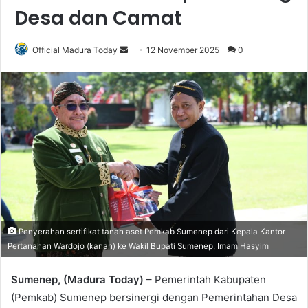
Desa dan Camat
Official Madura Today
S
12 November 2025
0
e
n
d
a
n
e
m
a
i
l
Penyerahan sertifikat tanah aset Pemkab Sumenep dari Kepala Kantor
Pertanahan Wardojo (kanan) ke Wakil Bupati Sumenep, Imam Hasyim
Sumenep, (Madura Today)
– Pemerintah Kabupaten
(Pemkab) Sumenep bersinergi dengan Pemerintahan Desa