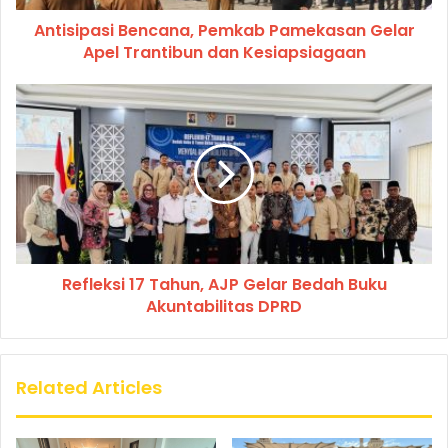
Antisipasi Bencana, Pemkab Pamekasan Gelar
Apel Trantibun dan Kesiapsiagaan
Refleksi 17 Tahun, AJP Gelar Bedah Buku
Akuntabilitas DPRD
Related Articles