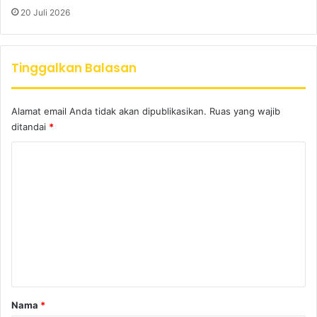
20 Juli 2026
Tinggalkan Balasan
Alamat email Anda tidak akan dipublikasikan.
Ruas yang wajib
ditandai
*
K
o
m
e
n
t
a
r
Nama
*