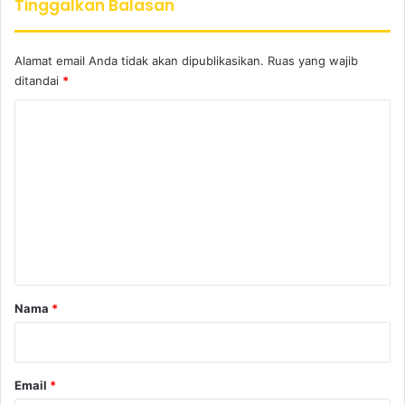
Tinggalkan Balasan
Alamat email Anda tidak akan dipublikasikan.
Ruas yang wajib
ditandai
*
K
o
m
e
n
t
a
r
Nama
*
*
Email
*