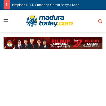
Pimpinan DPRD Sumenep Geram Banyak Kepala OPD Mangkir Rapat
Menu
Ca