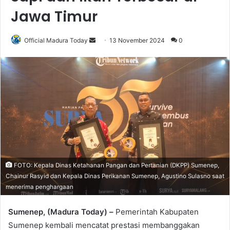
Jawa Timur
Official Madura Today
S
13 November 2024
0
e
n
d
a
n
e
m
a
i
l
FOTO: Kepala Dinas Ketahanan Pangan dan Pertanian (DKPP) Sumenep,
Chainur Rasyid dan Kepala Dinas Perikanan Sumenep, Agustino Sulasno saat
menerima penghargaan
Sumenep, (Madura Today) –
Pemerintah Kabupaten
Sumenep kembali mencatat prestasi membanggakan