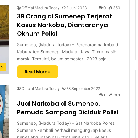
Official Madura Today
2 Juni 2023
0
350
39 Orang di Sumenep Terjerat
Kasus Narkoba, Diantaranya
Oknum Polisi
Sumenep, (Madura Today) – Peredaran narkoba di
Kabupaten Sumenep, Madura, Jawa Timur masih
marak. Terbukti, belum semester I 2023 saja…
ep
Read More »
Official Madura Today
28 September 2022
0
381
Jual Narkoba di Sumenep,
Pemuda Sampang Diciduk Polisi
Sumenep, (Madura Today) – Sat Narkoba Polres
Sumenep kembali berhasil mengungkap kasus
penyalahgunaan narkotika jenis sabu, Selasa