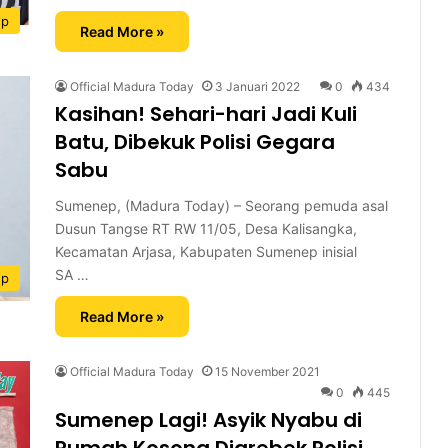
ep
Read More »
Official Madura Today
3 Januari 2022
0
434
Kasihan! Sehari-hari Jadi Kuli
Batu, Dibekuk Polisi Gegara
Sabu
Sumenep, (Madura Today) – Seorang pemuda asal
Dusun Tangse RT RW 11/05, Desa Kalisangka,
Kecamatan Arjasa, Kabupaten Sumenep inisial
SA …
ep
Read More »
Official Madura Today
15 November 2021
0
445
Sumenep Lagi! Asyik Nyabu di