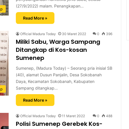
(27/9/2022) malam. Penangkapan…
ep
Read More »
Official Madura Today
30 Maret 2022
0
396
Miliki Sabu, Warga Sampang
Ditangkap di Kos-kosan
Sumenep
Sumenep, (Madura Today) – Seorang pria inisial SB
(40), alamat Dusun Panjalin, Desa Sokobanah
Daya, Kecamatan Sokobanah, Kabupaten
Sampang ditangkap…
ep
Read More »
Official Madura Today
11 Maret 2022
0
488
Polisi Sumenep Gerebek Kos-