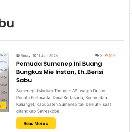
bu
Rossy
11 Juni 2024
0
510
Pemuda Sumenep Ini Buang
Bungkus Mie Instan, Eh..Berisi
Sabu
Sumenep, (Madura Today) – AS, warga Dusun
Penatu Kertasada, Desa Kertasada, Kecamatan
Kalianget, Kabupaten Sumenep tak berkutik saat
ep
ditangkap Satreskoba…
Read More »