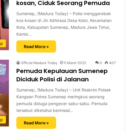
kosan, Ciduk Seorang Pemuda
Sumenep, (Madura Today) – Polisi menggerebek
kos-kosan di Jln Adhirasa Desa Kolor, Kecamatan
Kota, Kabupaten Sumenep, Madura Jawa Timur,
Kamis…
ep
Read More »
Official Madura Today
5 Maret 2022
0
407
Pemuda Kepulauan Sumenep
Diciduk Polisi di Jalanan
Sumenep, (Madura Today) – Unit Reskrim Polsek
Kangean Polres Sumenep meringkus seorang
pemuda diduga pengecer sabu-sabu. Pemuda
tersebut diketahui berinisial…
ep
Read More »