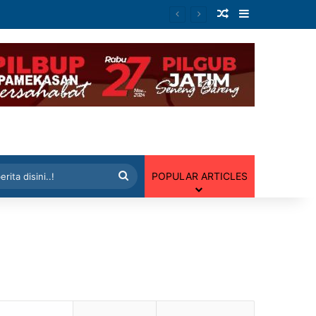
Artikel Random
Sidebar
 Random
Cari
POPULAR ARTICLES
berita
disini..!