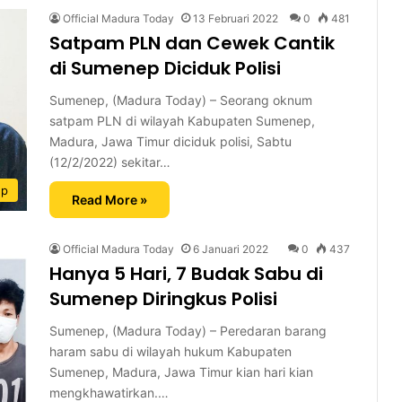
Official Madura Today
13 Februari 2022
0
481
Satpam PLN dan Cewek Cantik
di Sumenep Diciduk Polisi
Sumenep, (Madura Today) – Seorang oknum
satpam PLN di wilayah Kabupaten Sumenep,
Madura, Jawa Timur diciduk polisi, Sabtu
(12/2/2022) sekitar…
ep
Read More »
Official Madura Today
6 Januari 2022
0
437
Hanya 5 Hari, 7 Budak Sabu di
Sumenep Diringkus Polisi
Sumenep, (Madura Today) – Peredaran barang
haram sabu di wilayah hukum Kabupaten
Sumenep, Madura, Jawa Timur kian hari kian
mengkhawatirkan.…