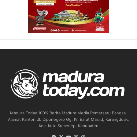
Madura Today 100% Berita Madura Media Pemersatu Bangsa.
Alamat Kantor: Jl. Diponegoro Gg. IV, Barat Masjid, Karangduak,
Kec. Kota Sumenep, Kabupaten