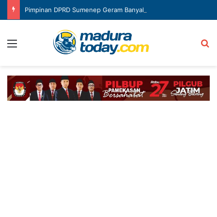
Pimpinan DPRD Sumenep Geram Banyak Kepala OPD Mangkir Rapat
Menu
Ca