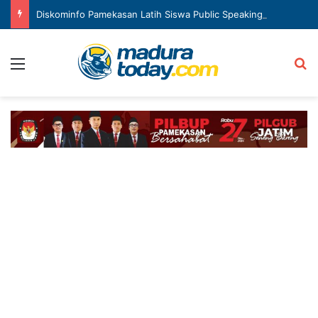
Diskominfo Pamekasan Latih Siswa Public Speaking dan Konten Publik
Menu
Ca