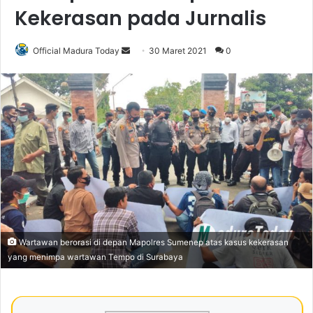
Kekerasan pada Jurnalis
Official Madura Today
S
30 Maret 2021
0
e
n
d
a
n
e
m
a
i
l
Wartawan berorasi di depan Mapolres Sumenep atas kasus kekerasan
yang menimpa wartawan Tempo di Surabaya