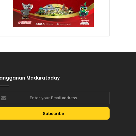
Langganan Maduratoday
nter
our
mail
ddress