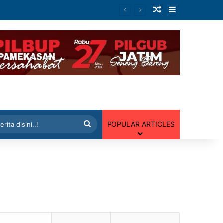
Artikel Random
Sidebar
 Random
Cari
POPULAR ARTICLES
berita
disini..!