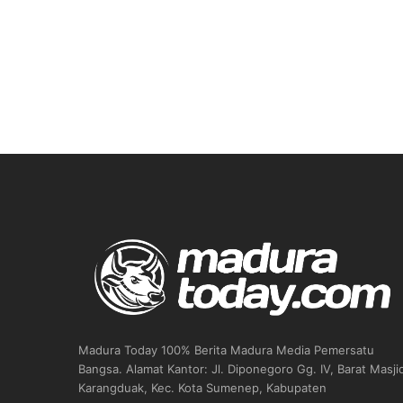
Madura Today 100% Berita Madura Media Pemersatu
Bangsa. Alamat Kantor: Jl. Diponegoro Gg. IV, Barat Masji
Karangduak, Kec. Kota Sumenep, Kabupaten