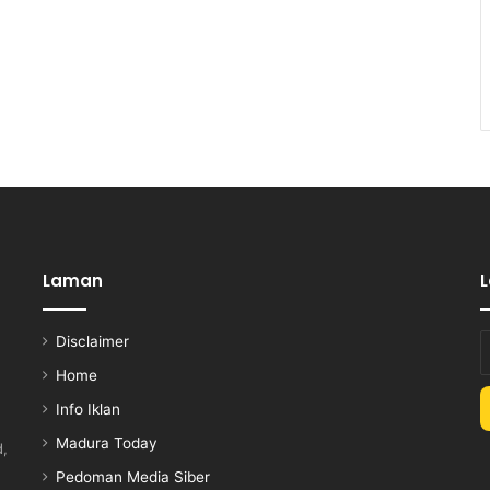
Laman
Disclaimer
E
y
Home
E
Info Iklan
a
Madura Today
d,
Pedoman Media Siber