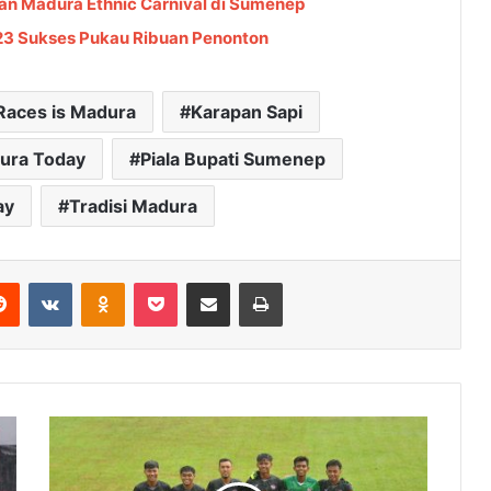
an Madura Ethnic Carnival di Sumenep
023 Sukses Pukau Ribuan Penonton
 Races is Madura
Karapan Sapi
ura Today
Piala Bupati Sumenep
ay
Tradisi Madura
Reddit
VKontakte
Odnoklassniki
Pocket
Share via Email
Cetak