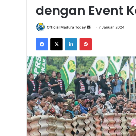
dengan Event K
Official Madura Today
S
7 Januari 2024
e
Facebook
X
LinkedIn
Pinterest
n
d
a
n
e
m
a
i
l