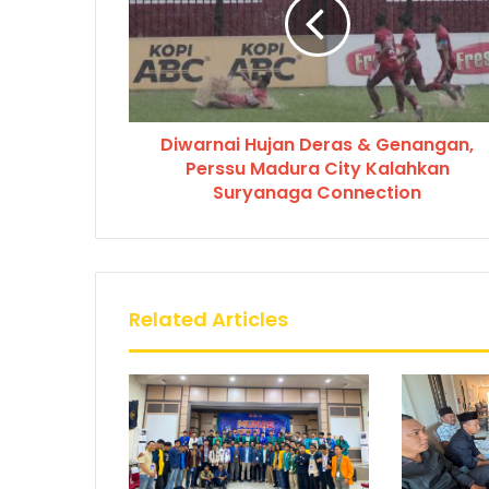
Diwarnai Hujan Deras & Genangan,
Perssu Madura City Kalahkan
Suryanaga Connection
Related Articles