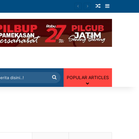
Artikel Random
Sidebar
 Random
Cari
POPULAR ARTICLES
berita
disini..!