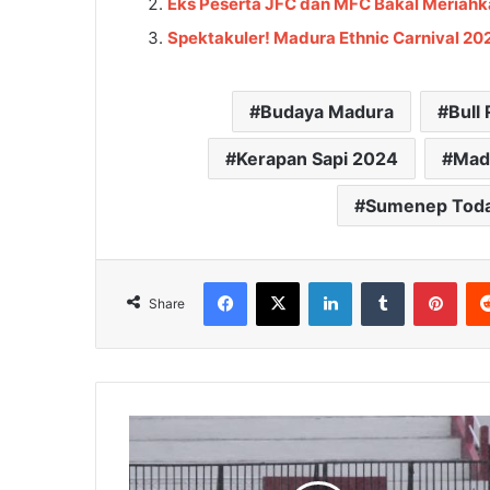
Eks Peserta JFC dan MFC Bakal Meriahk
Spektakuler! Madura Ethnic Carnival 2
Budaya Madura
Bull
Kerapan Sapi 2024
Mad
Sumenep Tod
Facebook
X
LinkedIn
Tumblr
Pinterest
Share