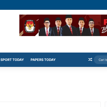
mekasan Latih Siswa Public Speaking dan Konten Publik
Artikel
SPORT TODAY
PAPERS TODAY