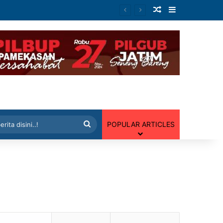
Artikel Random
Sidebar
 Random
Cari
POPULAR ARTICLES
berita
disini..!