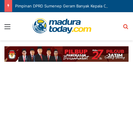
Pimpinan DPRD Sumenep Geram Banyak Kepala OPD Mangkir Rapat
Menu
Ca