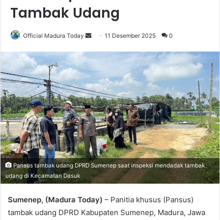
Tambak Udang
Official Madura Today
S
11 Desember 2025
0
e
n
d
a
n
e
m
a
i
l
Pansus tambak udang DPRD Sumenep saat inspeksi mendadak tambak
udang di Kecamatan Dasuk
Sumenep, (Madura Today)
– Panitia khusus (Pansus)
tambak udang DPRD Kabupaten Sumenep, Madura, Jawa