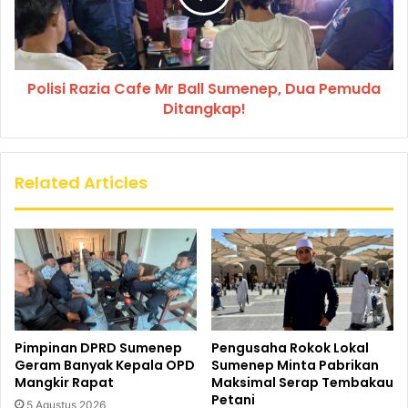
Polisi Razia Cafe Mr Ball Sumenep, Dua Pemuda
Ditangkap!
Related Articles
Pimpinan DPRD Sumenep
Pengusaha Rokok Lokal
Geram Banyak Kepala OPD
Sumenep Minta Pabrikan
Mangkir Rapat
Maksimal Serap Tembakau
Petani
5 Agustus 2026