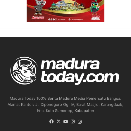
Madura Today 100% Berita Madura Media Pemersatu Bangsa.
Alamat Kantor: Jl. Diponegoro Gg. IV, Barat Masjid, Karangduak,
Kec. Kota Sumenep, Kabupaten
Facebook
X
YouTube
Instagram
Instagram