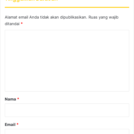
Alamat email Anda tidak akan dipublikasikan.
Ruas yang wajib
ditandai
*
K
o
m
e
n
t
a
r
Nama
*
*
Email
*