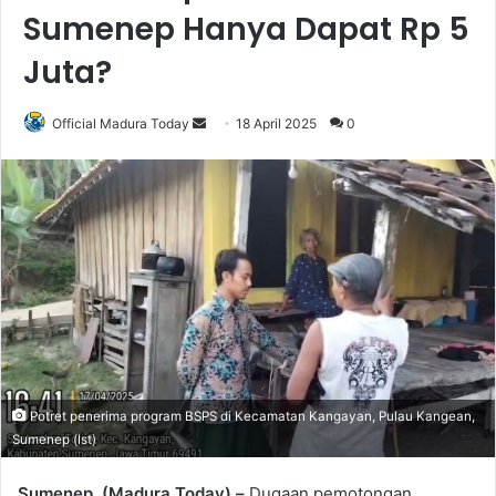
Sumenep Hanya Dapat Rp 5
Juta?
Official Madura Today
S
18 April 2025
0
e
n
d
a
n
e
m
a
i
l
Potret penerima program BSPS di Kecamatan Kangayan, Pulau Kangean,
Sumenep (Ist)
Sumenep, (Madura Today) –
Dugaan pemotongan