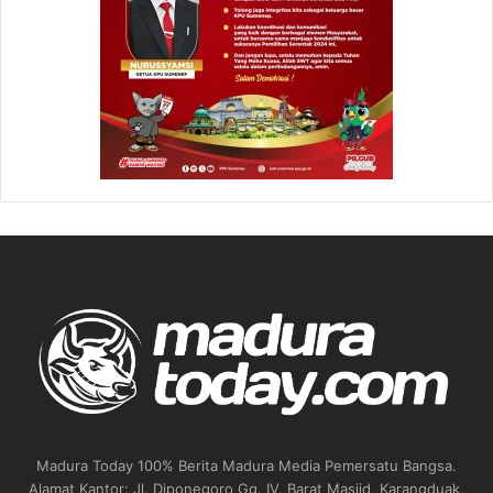
Madura Today 100% Berita Madura Media Pemersatu Bangsa.
Alamat Kantor: Jl. Diponegoro Gg. IV, Barat Masjid, Karangduak,