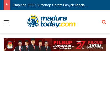
Pimpinan DPRD Sumenep Geram Banyak Kepala OPD Mangkir Rapat
Menu
Ca