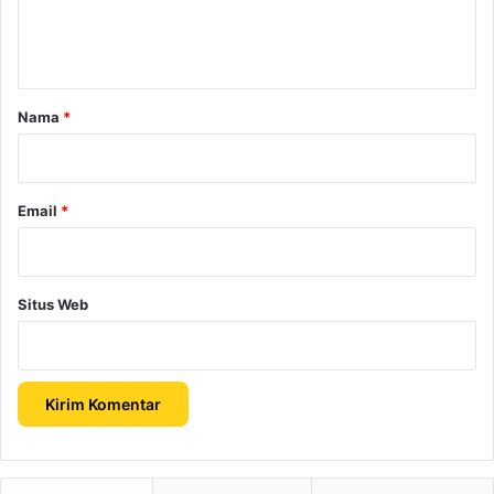
n
t
a
r
Nama
*
*
Email
*
Situs Web