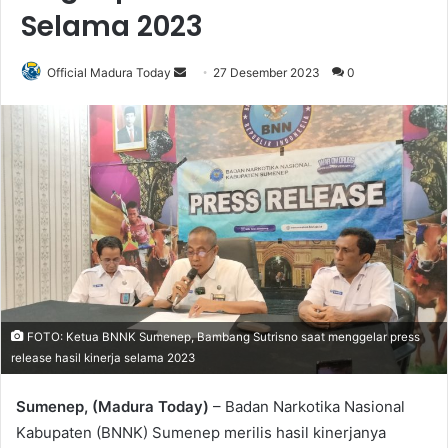
Selama 2023
Official Madura Today
S
27 Desember 2023
0
e
n
d
a
n
e
m
a
i
l
FOTO: Ketua BNNK Sumenep, Bambang Sutrisno saat menggelar press
release hasil kinerja selama 2023
Sumenep, (Madura Today)
– Badan Narkotika Nasional
Kabupaten (BNNK) Sumenep merilis hasil kinerjanya