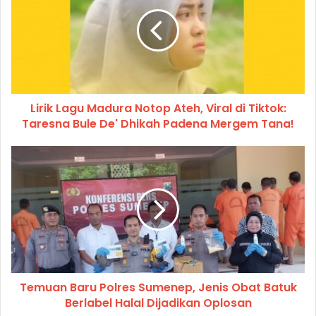
Lirik Lagu Madura Notop Ateh, Viral di Tiktok:
Taresna Bule De' Dhikah Padena Mergem Tana!
Temuan Baru Polres Sumenep, Jenis Obat Batuk
Berlabel Halal Dijadikan Oplosan