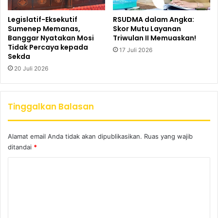
Legislatif-Eksekutif
RSUDMA dalam Angka:
Sumenep Memanas,
Skor Mutu Layanan
Banggar Nyatakan Mosi
Triwulan II Memuaskan!
Tidak Percaya kepada
17 Juli 2026
Sekda
20 Juli 2026
Tinggalkan Balasan
Alamat email Anda tidak akan dipublikasikan.
Ruas yang wajib
ditandai
*
K
o
m
e