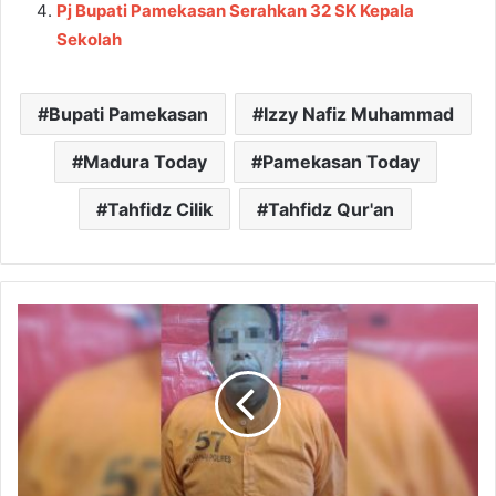
Pj Bupati Pamekasan Serahkan 32 SK Kepala
Sekolah
Bupati Pamekasan
Izzy Nafiz Muhammad
Madura Today
Pamekasan Today
Tahfidz Cilik
Tahfidz Qur'an