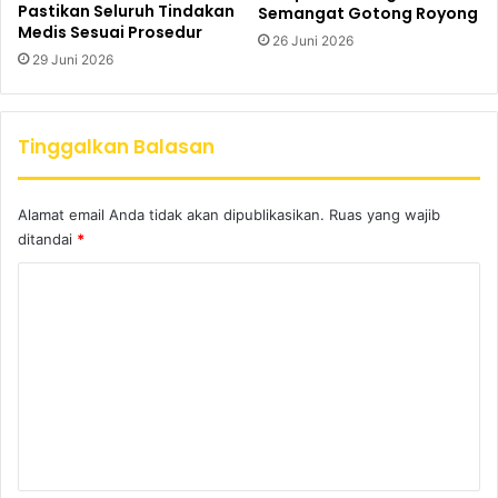
Pastikan Seluruh Tindakan
Semangat Gotong Royong
Medis Sesuai Prosedur
26 Juni 2026
29 Juni 2026
Tinggalkan Balasan
Alamat email Anda tidak akan dipublikasikan.
Ruas yang wajib
ditandai
*
K
o
m
e
n
t
a