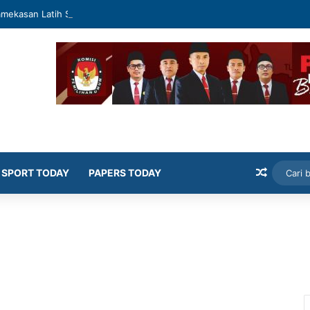
mekasan Latih Siswa Public Speaking dan Konten Publik
Artikel
SPORT TODAY
PAPERS TODAY