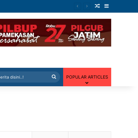
Artikel Random
Sidebar
 Random
Cari
POPULAR ARTICLES
berita
disini..!