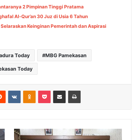
antaranya 2 Pimpinan Tinggi Pratama
hafal Al-Qur’an 30 Juz di Usia 6 Tahun
laraskan Keinginan Pemerintah dan Aspirasi
adura Today
MBG Pamekasan
kasan Today
Reddit
VKontakte
Odnoklassniki
Pocket
Share via Email
Cetak