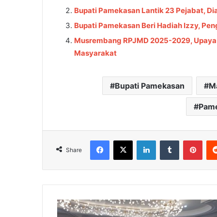
Bupati Pamekasan Lantik 23 Pejabat, Di
Bupati Pamekasan Beri Hadiah Izzy, Peng
Musrembang RPJMD 2025-2029, Upaya Se
Masyarakat
Bupati Pamekasan
M
Pame
Facebook
X
LinkedIn
Tumblr
Pinterest
Share