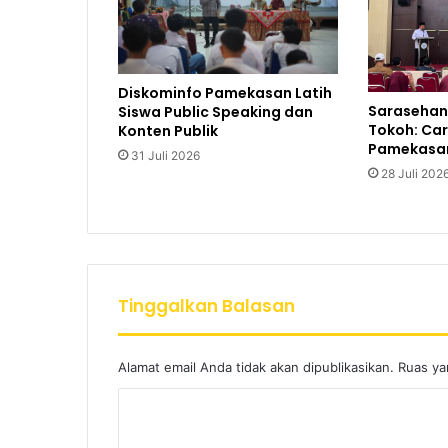
Diskominfo Pamekasan Latih
Sarasehan 
Siswa Public Speaking dan
Tokoh: Car
Konten Publik
Pamekasa
31 Juli 2026
28 Juli 202
Tinggalkan Balasan
Alamat email Anda tidak akan dipublikasikan.
Ruas ya
K
o