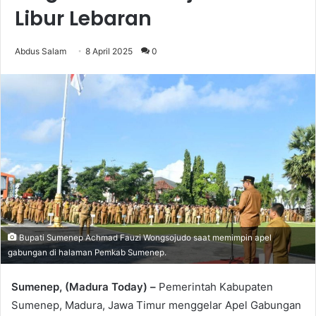
Libur Lebaran
Abdus Salam
8 April 2025
0
Bupati Sumenep Achmad Fauzi Wongsojudo saat memimpin apel
gabungan di halaman Pemkab Sumenep.
Sumenep, (Madura Today) –
Pemerintah Kabupaten
Sumenep, Madura, Jawa Timur menggelar Apel Gabungan