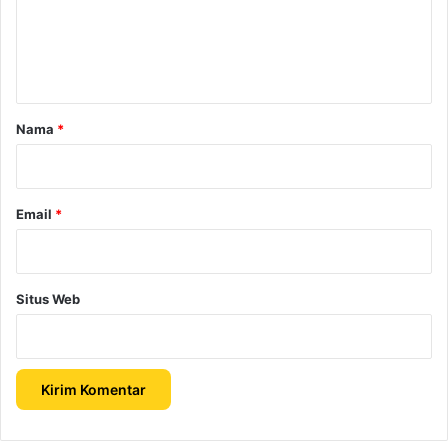
e
n
t
a
r
Nama
*
*
Email
*
Situs Web