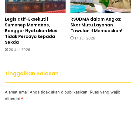
Legislatif-Eksekutif
RSUDMA dalam Angka:
Sumenep Memanas,
Skor Mutu Layanan
Banggar Nyatakan Mosi
Triwulan II Memuaskan!
Tidak Percaya kepada
17 Juli 2026
Sekda
20 Juli 2026
Tinggalkan Balasan
Alamat email Anda tidak akan dipublikasikan.
Ruas yang wajib
ditandai
*
K
o
m