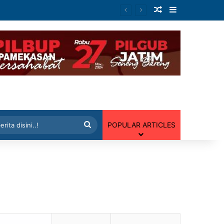
Artikel Random
Sidebar
 Random
Cari
POPULAR ARTICLES
berita
disini..!