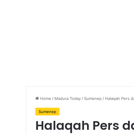
Home
/
Madura Today
/
Sumenep
/
Halaqah Pers d
Sumenep
Halaqah Pers d