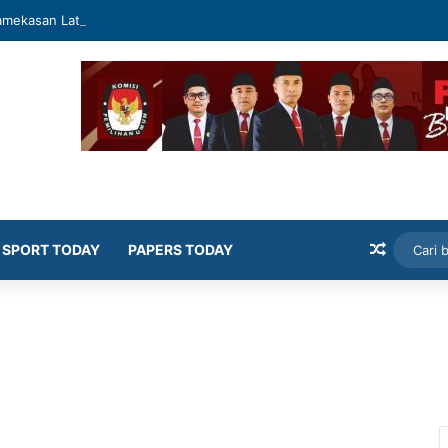
mekasan Latih Siswa Public Speaking dan Konten Publik
Artikel
SPORT TODAY
PAPERS TODAY