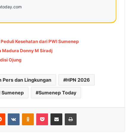
ratoday.com
 Peduli Kesehatan dari PWI Sumenep
a Madura Donny M Siradj
disi Ojung
h Pers dan Lingkungan
HPN 2026
 Sumenep
Sumenep Today
Reddit
VKontakte
Odnoklassniki
Pocket
Share via Email
Cetak