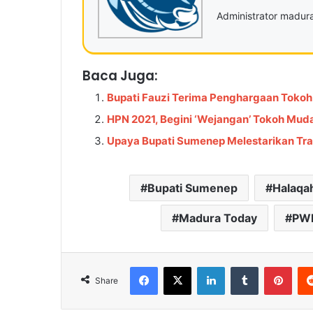
Administrator madu
Baca Juga:
Bupati Fauzi Terima Penghargaan Tokoh
HPN 2021, Begini ‘Wejangan’ Tokoh Mud
Upaya Bupati Sumenep Melestarikan Tra
Bupati Sumenep
Halaqa
Madura Today
PWI
Facebook
X
LinkedIn
Tumblr
Pinterest
Share