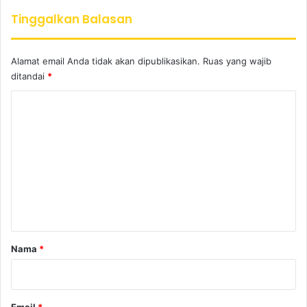
Tinggalkan Balasan
Alamat email Anda tidak akan dipublikasikan.
Ruas yang wajib
ditandai
*
K
o
m
e
n
t
a
r
Nama
*
*
Email
*