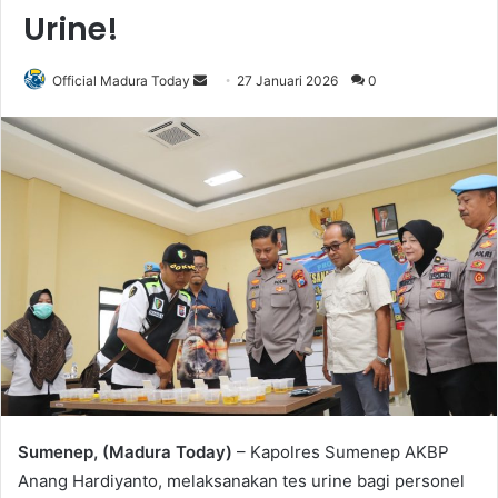
Urine!
Official Madura Today
S
27 Januari 2026
0
e
n
d
a
n
e
m
a
i
l
Sumenep, (Madura Today)
– Kapolres Sumenep AKBP
Anang Hardiyanto, melaksanakan tes urine bagi personel