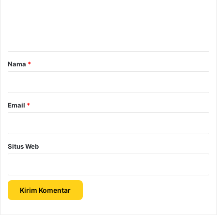
e
n
t
a
r
Nama
*
*
Email
*
Situs Web