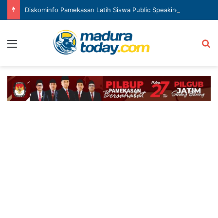
Diskominfo Pamekasan Latih Siswa Public Speaking dan Konten Publik
Menu
Ca