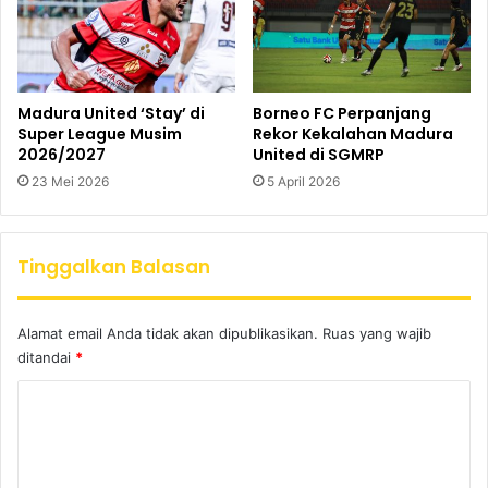
Madura United ‘Stay’ di
Borneo FC Perpanjang
Super League Musim
Rekor Kekalahan Madura
2026/2027
United di SGMRP
23 Mei 2026
5 April 2026
Tinggalkan Balasan
Alamat email Anda tidak akan dipublikasikan.
Ruas yang wajib
ditandai
*
K
o
m