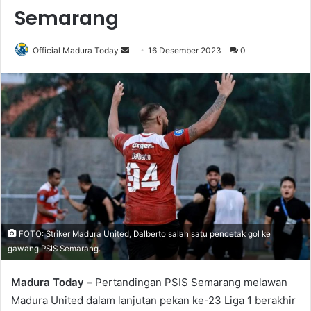
Semarang
Official Madura Today
S
16 Desember 2023
0
e
n
d
a
n
e
m
a
i
l
FOTO: Striker Madura United, Dalberto salah satu pencetak gol ke
gawang PSIS Semarang.
Madura Today –
Pertandingan PSIS Semarang melawan
Madura United dalam lanjutan pekan ke-23 Liga 1 berakhir