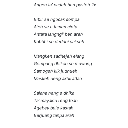
Angen ta’ padeh ben pasteh 2x
Bibir se ngocak sompa
Ateh se e tamen cinta
Antara langngi’ ben areh
Kabbhi se deddhi sakseh
Mangken sadhejeh elang
Gempang dhikah se muwang
Samogeh kik judhueh
Maskeh neng akhirattah
Salana neng e dhika
Ta’ mayakin reng toah
Agebey bule kastah
Berjuang tanpa arah