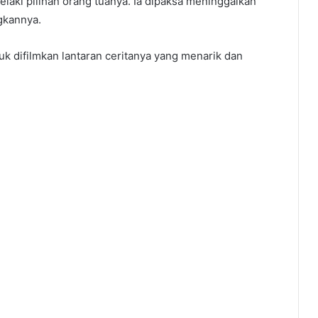
elaki pilihan orang tuanya. Ia dipaksa meninggalkan
gkannya.
uk difilmkan lantaran ceritanya yang menarik dan