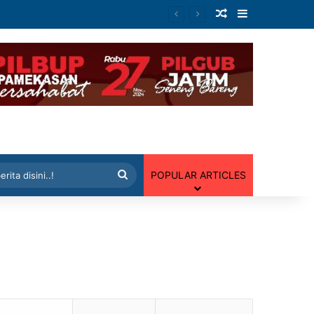
Artikel Random
Sidebar
 Random
Cari
POPULAR ARTICLES
berita
disini..!