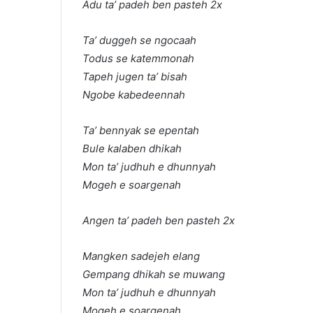
Adu ta’ padeh ben pasteh 2x
Ta’ duggeh se ngocaah
Todus se katemmonah
Tapeh jugen ta’ bisah
Ngobe kabedeennah
Ta’ bennyak se epentah
Bule kalaben dhikah
Mon ta’ judhuh e dhunnyah
Mogeh e soargenah
Angen ta’ padeh ben pasteh 2x
Mangken sadejeh elang
Gempang dhikah se muwang
Mon ta’ judhuh e dhunnyah
Mogeh e soargenah