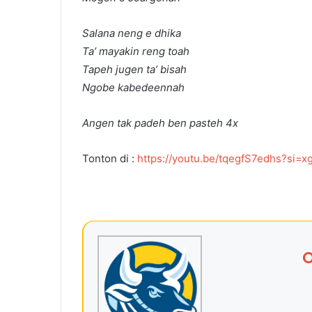
Salana neng e dhika
Ta’ mayakin reng toah
Tapeh jugen ta’ bisah
Ngobe kabedeennah
Angen tak padeh ben pasteh 4x
Tonton di :
https://youtu.be/tqegfS7edhs?si
O