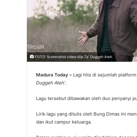
FOTO: Screenshot video klip Ta' Duggeh Ateh
Madura Today –
Lagi hits di sejumlah platfor
Duggeh Ateh’
.
Lagu tersebut dibawakan oleh duo penyanyi pu
Lirik lagu yang ditulis oleh Bung Dimas ini me
dan ikut campur keluarga.