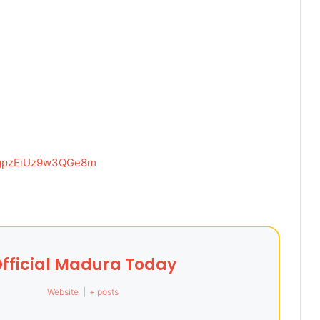
=xgpzEiUz9w3QGe8m
fficial Madura Today
Website
|
+ posts