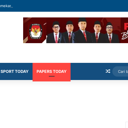
mekasan Latih Siswa Public Speaking dan Konten Publik
Artikel
SPORT TODAY
PAPERS TODAY