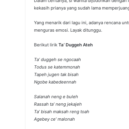
Dalam ceritanya, si wanita dijodohkan dengan l
kekasih prianya yang sudah lama memperjuan
Yang menarik dari lagu ini, adanya rencana unt
menguras emosi. Layak ditunggu.
Berikut lirik
Ta’ Duggeh Ateh
Ta’ duggeh se ngocaah
Todus se katemmonah
Tapeh jugen tak bisah
Ngobe kabedeennah
Salanah neng e buleh
Rassah ta’ neng jekajeh
Ta’ bisah maksah reng toah
Agebey ce’ malonah