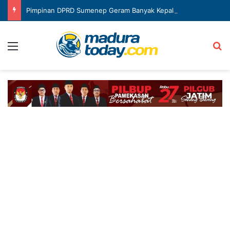
Pimpinan DPRD Sumenep Geram Banyak Kepala OPD Mangkir Rapat
Menu
Ca