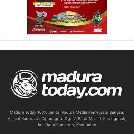
Madura Today 100% Berita Madura Media Pemersatu Bangsa.
Alamat Kantor: Jl. Diponegoro Gg. IV, Barat Masjid, Karangduak,
Kec. Kota Sumenep, Kabupaten