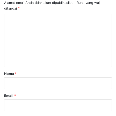
Alamat email Anda tidak akan dipublikasikan.
Ruas yang wajib
ditandai
*
K
o
m
e
n
t
a
r
Nama
*
*
Email
*