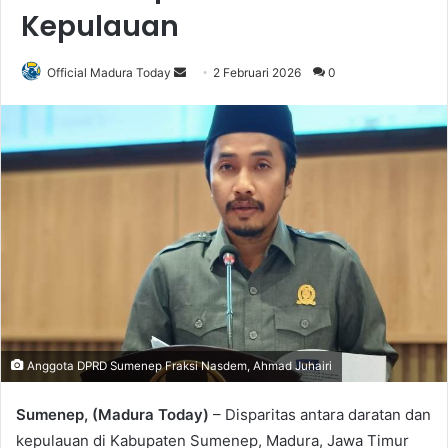
Kepulauan
Official Madura Today
S
2 Februari 2026
0
e
n
d
a
n
e
m
a
i
l
Anggota DPRD Sumenep Fraksi Nasdem, Ahmad Juhairi
Sumenep, (Madura Today)
– Disparitas antara daratan dan
kepulauan di Kabupaten Sumenep, Madura, Jawa Timur