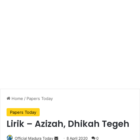
Home
/
Papers Today
Papers Today
Lirik – Azizah, Dhikah Tegeh
Official Madura Today
S
8 April 2020
0