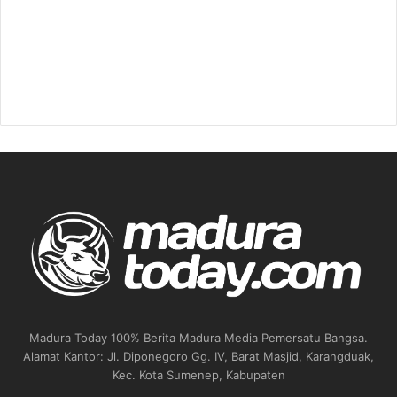
Madura Today 100% Berita Madura Media Pemersatu Bangsa.
Alamat Kantor: Jl. Diponegoro Gg. IV, Barat Masjid, Karangduak,
Kec. Kota Sumenep, Kabupaten