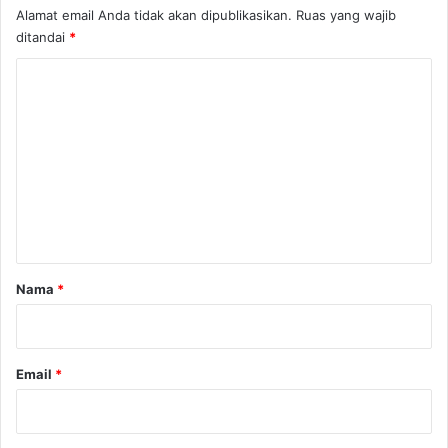
Alamat email Anda tidak akan dipublikasikan.
Ruas yang wajib
ditandai
*
K
o
m
e
n
t
a
r
Nama
*
*
Email
*