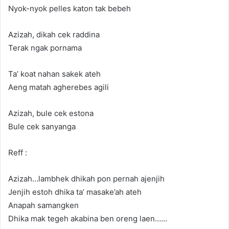
Nyok-nyok pelles katon tak bebeh
Azizah, dikah cek raddina
Terak ngak pornama
Ta’ koat nahan sakek ateh
Aeng matah agherebes agili
Azizah, bule cek estona
Bule cek sanyanga
Reff :
Azizah…lambhek dhikah pon pernah ajenjih
Jenjih estoh dhika ta’ masake’ah ateh
Anapah samangken
Dhika mak tegeh akabina ben oreng laen……