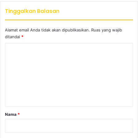
Tinggalkan Balasan
Alamat email Anda tidak akan dipublikasikan.
Ruas yang wajib
ditandai
*
K
o
m
e
n
t
a
r
Nama
*
*