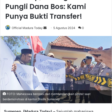
Pungli Dana Bos: Kami
Punya Bukti Transfer!
Official Madura Today
S
5 Agustus 2024
0
e
n
d
a
n
e
m
a
i
l
FOTO: Mahasiswa berorasi dan membentangkan poster saat
berdemonstrasi di kantor Disdik Sumenep
Sumenep, (Madura Today) –
Sejumlah mahasiswa