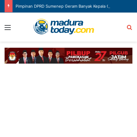
Pimpinan DPRD Sumenep Geram Banyak Kepala OPD Mangkir Rapat
Menu
Ca