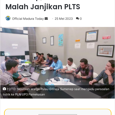
Malah Janjikan PLTS
Official Madura Today
S
25 Mei 2023
0
e
n
d
a
n
e
m
a
i
l
FOTO: Sejumlah warga Pulau Giliraja Sumenep saat mengadu persoalan
listrik ke PLN UP3 Pamekasan