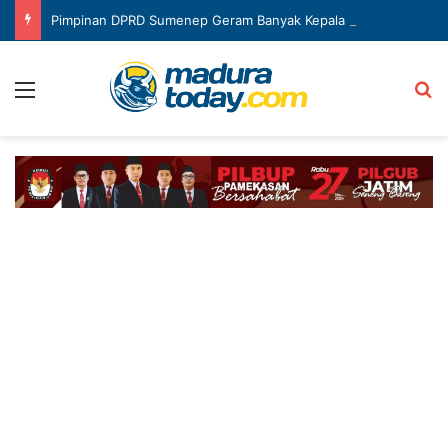
Pimpinan DPRD Sumenep Geram Banyak Kepala OPD Mangkir Rapat
Menu
Ca