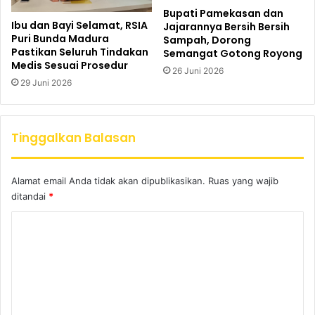
Bupati Pamekasan dan
Ibu dan Bayi Selamat, RSIA
Jajarannya Bersih Bersih
Puri Bunda Madura
Sampah, Dorong
Pastikan Seluruh Tindakan
Semangat Gotong Royong
Medis Sesuai Prosedur
26 Juni 2026
29 Juni 2026
Tinggalkan Balasan
Alamat email Anda tidak akan dipublikasikan.
Ruas yang wajib
ditandai
*
K
o
m
e
n