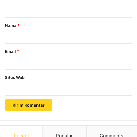
t
a
r
Nama
*
*
Email
*
Situs Web
Recent
Popular
Comments