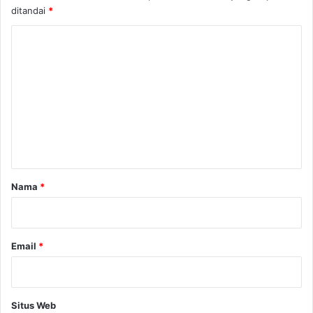
ditandai
*
K
o
m
e
n
t
a
r
Nama
*
*
Email
*
Situs Web