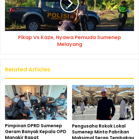
Pikap Vs Kaze, Nyawa Pemuda Sumenep
Melayang
Related Articles
Pimpinan DPRD Sumenep
Pengusaha Rokok Lokal
Geram Banyak Kepala OPD
Sumenep Minta Pabrikan
Mangkir Rapat
Maksimal Serap Tembakau