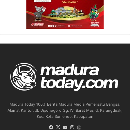
Madura Today 100% Berita Madura Media Pemersatu Bangsa.
Alamat Kantor: Jl. Diponegoro Gg. IV, Barat Masjid, Karangduak,
Kec. Kota Sumenep, Kabupaten
Facebook
X
YouTube
Instagram
Instagram