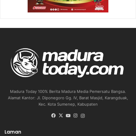
Madura Today 100% Berita Madura Media Pemersatu Bangsa.
Alamat Kantor: Jl. Diponegoro Gg. IV, Barat Masjid, Karangduak,
Kec. Kota Sumenep, Kabupaten
Facebook
X
YouTube
Instagram
Instagram
Laman