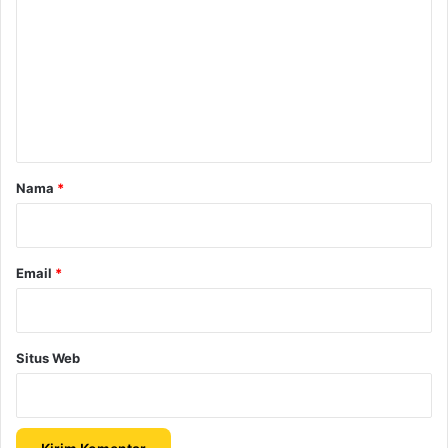
o
m
e
n
t
a
r
Nama
*
*
Email
*
Situs Web