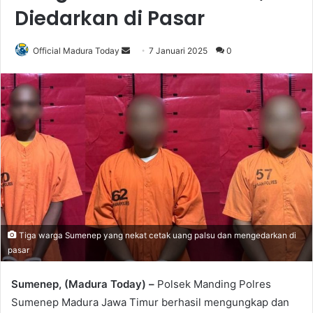
Diedarkan di Pasar
Official Madura Today
S
7 Januari 2025
0
e
n
d
a
n
e
m
a
i
l
Tiga warga Sumenep yang nekat cetak uang palsu dan mengedarkan di
pasar
Sumenep, (Madura Today) –
Polsek Manding Polres
Sumenep Madura Jawa Timur berhasil mengungkap dan